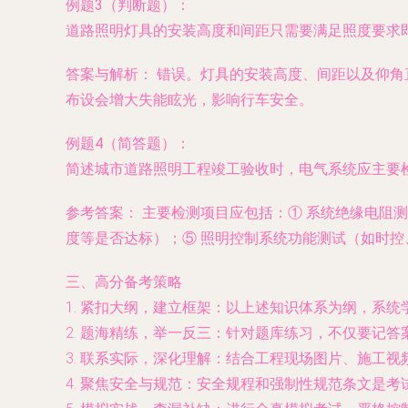
例题3（判断题）：
道路照明灯具的安装高度和间距只需要满足照度要求
答案与解析：
错误。灯具的安装高度、间距以及仰角
布设会增大失能眩光，影响行车安全。
例题4（简答题）：
简述城市道路照明工程竣工验收时，电气系统应主要
参考答案：
主要检测项目应包括：① 系统绝缘电阻测
度等是否达标）；⑤ 照明控制系统功能测试（如时控
三、高分备考策略
1.
紧扣大纲，建立框架
：以上述知识体系为纲，系统
2.
题海精练，举一反三
：针对题库练习，不仅要记答
3.
联系实际，深化理解
：结合工程现场图片、施工视
4.
聚焦安全与规范
：安全规程和强制性规范条文是考