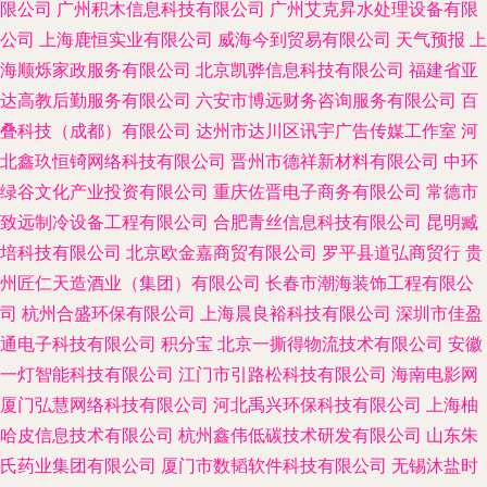
限公司
广州积木信息科技有限公司
广州艾克昇水处理设备有限
公司
上海鹿恒实业有限公司
威海今到贸易有限公司
天气预报
上
海顺烁家政服务有限公司
北京凯骅信息科技有限公司
福建省亚
达高教后勤服务有限公司
六安市博远财务咨询服务有限公司
百
叠科技（成都）有限公司
达州市达川区讯宇广告传媒工作室
河
北鑫玖恒锜网络科技有限公司
晋州市德祥新材料有限公司
中环
绿谷文化产业投资有限公司
重庆佐晋电子商务有限公司
常德市
致远制冷设备工程有限公司
合肥青丝信息科技有限公司
昆明臧
培科技有限公司
北京欧金嘉商贸有限公司
罗平县道弘商贸行
贵
州匠仁天造酒业（集团）有限公司
长春市潮海装饰工程有限公
司
杭州合盛环保有限公司
上海晨良裕科技有限公司
深圳市佳盈
通电子科技有限公司
积分宝
北京一撕得物流技术有限公司
安徽
一灯智能科技有限公司
江门市引路松科技有限公司
海南电影网
厦门弘慧网络科技有限公司
河北禹兴环保科技有限公司
上海柚
哈皮信息技术有限公司
杭州鑫伟低碳技术研发有限公司
山东朱
氏药业集团有限公司
厦门市数韬软件科技有限公司
无锡沐盐时