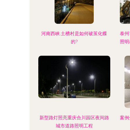
河南西峡:土槽村是如何破茧化蝶
泰州
的?
照明
新型路灯照亮重庆合川园区夜间路
案例
城市道路照明工程