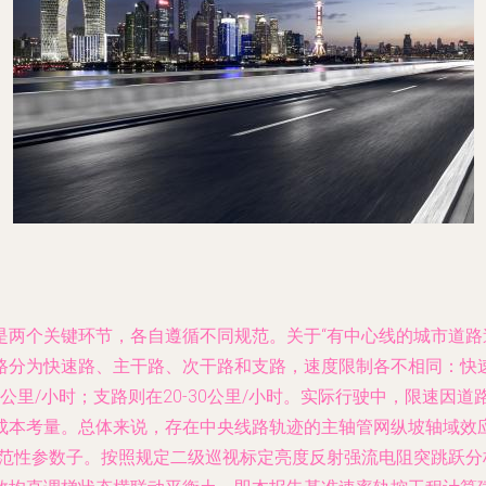
是两个关键环节，各自遵循不同规范。关于“有中心线的城市道路
分为快速路、主干路、次干路和支路，速度限制各不相同：快速路
-50公里/小时；支路则在20-30公里/小时。实际行驶中，限
成本考量。总体来说，存在中央线路轨迹的主轴管网纵坡轴域效
规范性参数子。按照规定二级巡视标定亮度反射强流电阻突跳跃