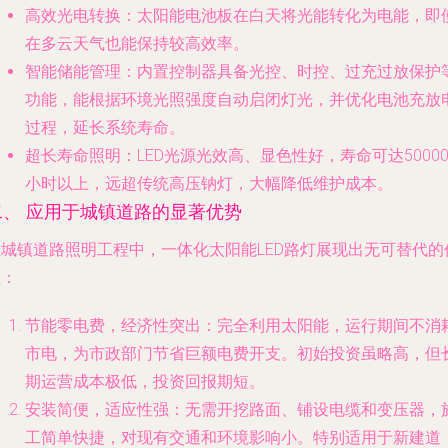
高效光电转换
：太阳能电池板在白天将光能转化为电能，即
在多云天气也能保持较高效率。
智能储能管理
：内置控制器具备光控、时控、过充过放保护
功能，能根据环境光照强度自动启闭灯光，并优化电池充放
过程，延长系统寿命。
超长寿命照明
：LED光源光效高、显色性好，寿命可达5000
小时以上，远超传统高压钠灯，大幅降低维护成本。
二、 应用于城镇道路的显著优势
在城镇道路照明工程中，一体化太阳能LED路灯展现出无可替代的
值：
节能零电费，经济性突出
：完全利用太阳能，运行期间不消
市电，为市政部门节省巨额电费开支。初始投资虽略高，但
期运营成本极低，投资回报期短。
安装简便，适应性强
：无需开挖路面、铺设电缆和变压器，
工简单快捷，对现有交通和环境影响小。特别适用于新建道